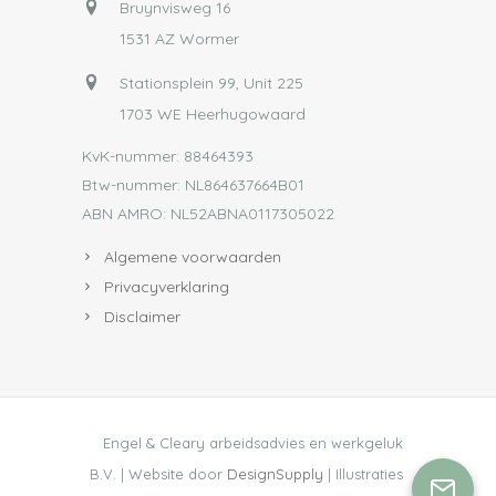
Bruynvisweg 16
1531 AZ Wormer
Stationsplein 99, Unit 225
1703 WE Heerhugowaard
KvK-nummer: 88464393
Btw-nummer: NL864637664B01
ABN AMRO: NL52ABNA0117305022
Algemene voorwaarden
Privacyverklaring
Disclaimer
Engel & Cleary arbeidsadvies en werkgeluk
B.V. | Website door
DesignSupply
| Illustraties