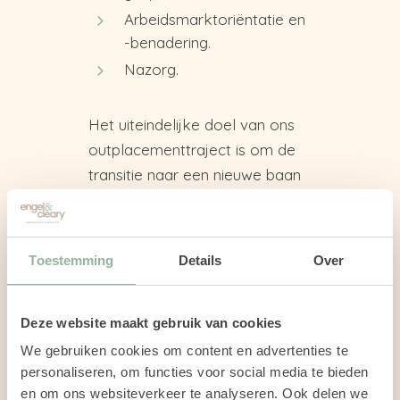
Arbeidsmarktoriëntatie en
-benadering.
Nazorg.
Het uiteindelijke doel van ons
outplacementtraject is om de
transitie naar een nieuwe baan
soepel te laten verlopen en de
periode van werkloosheid tot
een minimum te beperken.
Toestemming
Details
Over
Neem vrijblijvend contact met
ons op om jouw situatie en
Deze website maakt gebruik van cookies
opties te bespreken.
We gebruiken cookies om content en advertenties te
personaliseren, om functies voor social media te bieden
BEL DIRECT 075 - 207 30 12
en om ons websiteverkeer te analyseren. Ook delen we