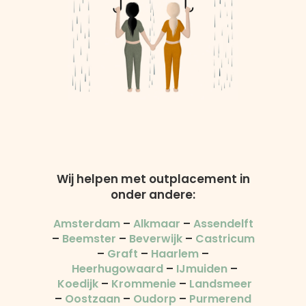
Wij helpen met outplacement in
onder andere:
Amsterdam
–
Alkmaar
–
Assendelft
–
Beemster
–
Beverwijk
–
Castricum
–
Graft
–
Haarlem
–
Heerhugowaard
–
IJmuiden
–
Koedijk
–
Krommenie
–
Landsmeer
–
Oostzaan
–
Oudorp
–
Purmerend