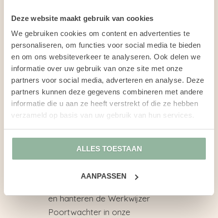
Spoor 2: begeleiding,
Deze website maakt gebruik van cookies
ondersteuning en advies in
We gebruiken cookies om content en advertenties te
de re-integratie, waarin
personaliseren, om functies voor social media te bieden
gezocht wordt naar
ander
en om ons websiteverkeer te analyseren. Ook delen we
passend werk in een
informatie over uw gebruik van onze site met onze
andere organisatie.
partners voor social media, adverteren en analyse. Deze
Spoor 1 en 2 combinatie:
partners kunnen deze gegevens combineren met andere
begeleiding, ondersteuning
informatie die u aan ze heeft verstrekt of die ze hebben
en advies in de re-
verzameld op basis van uw gebruik van hun services.
integratie, waarin de re-
integratiekansen optimaal
ALLES TOESTAAN
worden benut.
Wij handelen altijd volgens de
AANPASSEN
Wet verbetering poortwachter
en hanteren de Werkwijzer
Poortwachter in onze