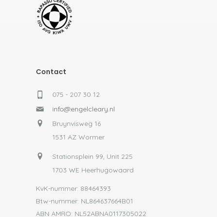
Contact
075 - 207 30 12
info@engelcleary.nl
Bruynvisweg 16
1531 AZ Wormer
Stationsplein 99, Unit 225
1703 WE Heerhugowaard
KvK-nummer: 88464393
Btw-nummer: NL864637664B01
ABN AMRO: NL52ABNA0117305022