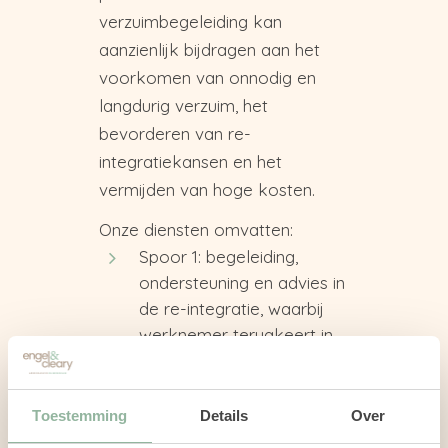
verzuimbegeleiding kan
aanzienlijk bijdragen aan het
voorkomen van onnodig en
langdurig verzuim, het
bevorderen van re-
integratiekansen en het
vermijden van hoge kosten.
Onze diensten omvatten:
Spoor 1: begeleiding,
ondersteuning en advies in
de re-integratie, waarbij
werknemer terugkeert
in
het oorspronkelijke werk
of ander passend werk
binnen de eigen
Toestemming
Details
Over
organisatie.