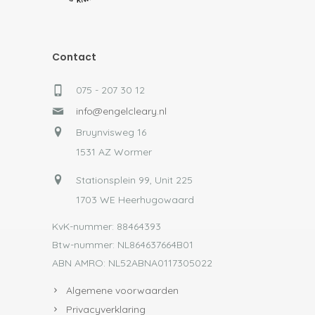
Contact
075 - 207 30 12
info@engelcleary.nl
Bruynvisweg 16
1531 AZ Wormer
Stationsplein 99, Unit 225
1703 WE Heerhugowaard
KvK-nummer: 88464393
Btw-nummer: NL864637664B01
ABN AMRO: NL52ABNA0117305022
Algemene voorwaarden
Privacyverklaring