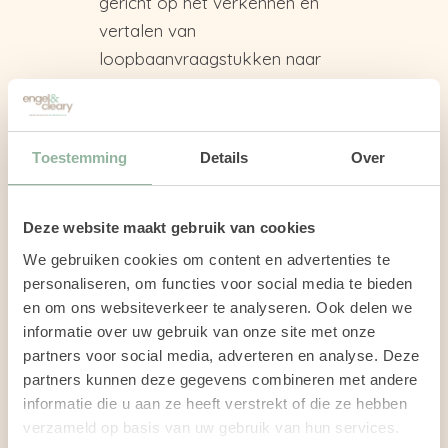
gericht op het verkennen en
vertalen van
loopbaanvraagstukken naar
concrete mogelijkheden.
Het traject omvat diverse
thema’s, waaronder:
Toestemming
Details
Over
Zelfevaluatie en
zelfbewustzijn.
Doelen bepalen.
Deze website maakt gebruik van cookies
Ontwikkelingsplan maken.
We gebruiken cookies om content en advertenties te
personaliseren, om functies voor social media te bieden
Actieplan opstellen.
en om ons websiteverkeer te analyseren. Ook delen we
Uitvoering.
informatie over uw gebruik van onze site met onze
Meten en reflecteren.
partners voor social media, adverteren en analyse. Deze
Eindevaluatie.
partners kunnen deze gegevens combineren met andere
informatie die u aan ze heeft verstrekt of die ze hebben
Neem vrijblijvend contact met
verzameld op basis van uw gebruik van hun services.
ons op om jouw