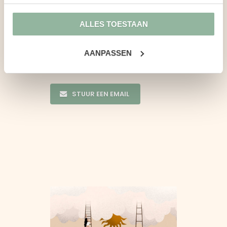
coachingsvraagstuk en opties
ALLES TOESTAAN
te bespreken.
AANPASSEN
BEL DIRECT 075 - 207 30 12
STUUR EEN EMAIL