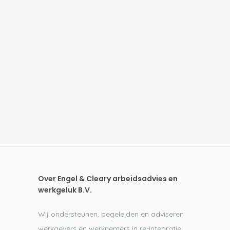
Over Engel & Cleary arbeidsadvies en
werkgeluk B.V.
Wij ondersteunen, begeleiden en adviseren
werkgevers en werknemers in re-integratie,