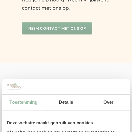
contact met ons op.
NEEM CONTACT MET ONS OP
Over Engel & Cleary arbeidsadvies en
werkgeluk B.V.
Wij ondersteunen, begeleiden en adviseren
Toestemming
Details
Over
werkgevers en werknemers in re-integratie,
loopbaanvraagstukken, arbeidsdeskundig
Deze website maakt gebruik van cookies
advies en persoonlijke ontwikkeling.