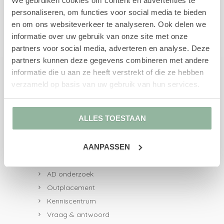
We gebruiken cookies om content en advertenties te
personaliseren, om functies voor social media te bieden
en om ons websiteverkeer te analyseren. Ook delen we
Direct naar
informatie over uw gebruik van onze site met onze
partners voor social media, adverteren en analyse. Deze
UWV-trajecten
partners kunnen deze gegevens combineren met andere
Re-integratiebegeleiding
informatie die u aan ze heeft verstrekt of die ze hebben
Re-integratie 1e spoor
verzameld op basis van uw gebruik van hun services.
Re-integratie 2e spoor
Re-integratie 1e en 2e spoor
ALLES TOESTAAN
Loopbaanbegeleiding
Loopbaancheck
AANPASSEN
Loopbaananalyse
AD onderzoek en advies
AD onderzoek
Outplacement
Kenniscentrum
Vraag & antwoord