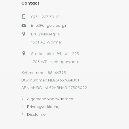
Contact
075 - 207 30 12
info@engelcleary.nl
Bruynvisweg 16
1531 AZ Wormer
Stationsplein 99, Unit 225
1703 WE Heerhugowaard
KvK-nummer: 88464393
Btw-nummer: NL864637664B01
ABN AMRO: NL52ABNA0117305022
Algemene voorwaarden
Privacyverklaring
Disclaimer