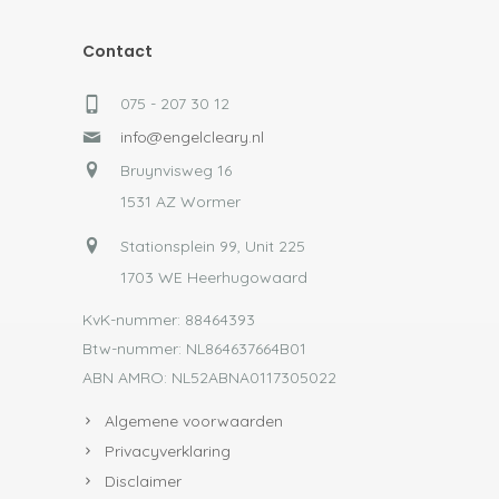
Contact
075 - 207 30 12
info@engelcleary.nl
Bruynvisweg 16
1531 AZ Wormer
Stationsplein 99, Unit 225
1703 WE Heerhugowaard
KvK-nummer: 88464393
Btw-nummer: NL864637664B01
ABN AMRO: NL52ABNA0117305022
Algemene voorwaarden
Privacyverklaring
Disclaimer