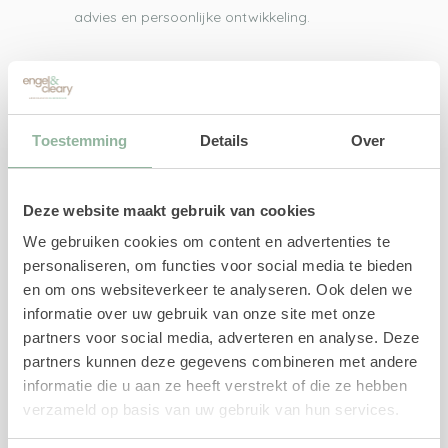
advies en persoonlijke ontwikkeling.
Direct naar
UWV-trajecten
Toestemming
Details
Over
Re-integratiebegeleiding
Re-integratie 1e spoor
Deze website maakt gebruik van cookies
Re-integratie 2e spoor
We gebruiken cookies om content en advertenties te
Re-integratie 1e en 2e spoor
personaliseren, om functies voor social media te bieden
Loopbaanbegeleiding
en om ons websiteverkeer te analyseren. Ook delen we
Loopbaancheck
informatie over uw gebruik van onze site met onze
Loopbaananalyse
partners voor social media, adverteren en analyse. Deze
AD onderzoek en advies
partners kunnen deze gegevens combineren met andere
AD onderzoek
informatie die u aan ze heeft verstrekt of die ze hebben
verzameld op basis van uw gebruik van hun services.
Outplacement
Kenniscentrum