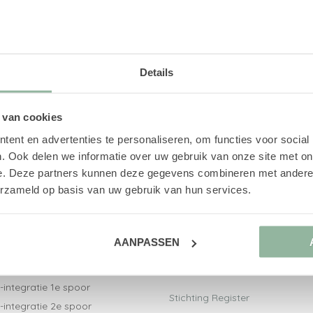
Details
 van cookies
ent en advertenties te personaliseren, om functies voor social
. Ook delen we informatie over uw gebruik van onze site met on
e. Deze partners kunnen deze gegevens combineren met andere i
erzameld op basis van uw gebruik van hun services.
ct naar
Aangesloten bij
AANPASSEN
V-trajecten
Nederlandse Vereniging voor
-integratiebegeleiding
Arbeidsdeskundigen
-integratie 1e spoor
Stichting Register
-integratie 2e spoor