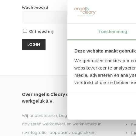
Wachtwoord
Toestemming
Onthoud mij
Deze website maakt gebruik
We gebruiken cookies om cont
websiteverkeer te analyseren
media, adverteren en analys
verstrekt of die ze hebben v
Over Engel & Cleary arbeidsadvies en
Dire
werkgeluk B.V.
UW
Wij ondersteunen, begeleiden en
Re
adviseren werkgevers en werknemers in
Re
re-integratie, loopbaanvraagstukken,
Re