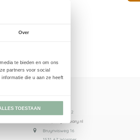
Over
 media te bieden en om ons
ze partners voor social
nformatie die u aan ze heeft
Contact
ALLES TOESTAAN
075 - 207 30 12
info@engelcleary.nl
Bruynvisweg 16
1531 AZ Wormer