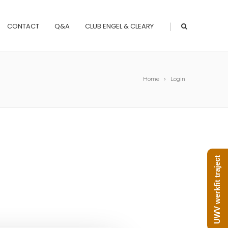
|
CONTACT
Q&A
CLUB ENGEL & CLEARY
Home
Login
UWV werkfit traject